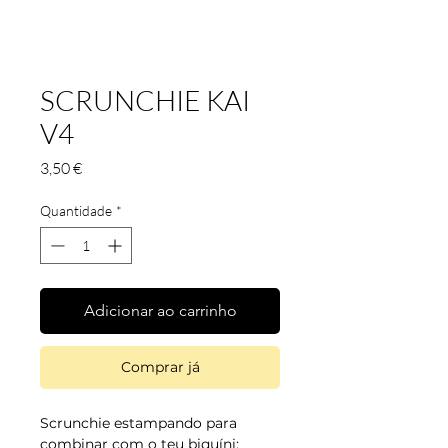
SCRUNCHIE KAI
V4
Preço
3,50 €
Quantidade
*
Adicionar ao carrinho
Comprar já
Scrunchie estampando para
combinar com o teu biquíni;