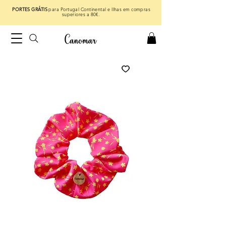
PORTES GRÁTIS
para Portugal Continental e Ilhas em compras
superiores a 80€.