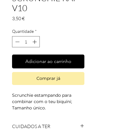
V10
Preço
3,50 €
Quantidade
*
Adicionar ao carrinho
Comprar já
Scrunchie estampando para
combinar com o teu biquíni;
Tamanho único.
CUIDADOS A TER