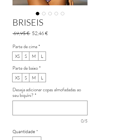
BRISEIS
Preço
Preço
 69,95 € 
52,46 €
normal
promocional
Parte de cima
*
XS
S
M
L
Parte de baixo
*
XS
S
M
L
Deseja adicionar copas almofadadas ao
seu biquíni?
*
0/5
Quantidade
*