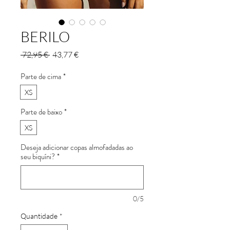
BERILO
Preço
Preço
 72,95 € 
43,77 €
normal
promocional
Parte de cima
*
XS
Parte de baixo
*
XS
Deseja adicionar copas almofadadas ao
seu biquíni?
*
0/5
Quantidade
*