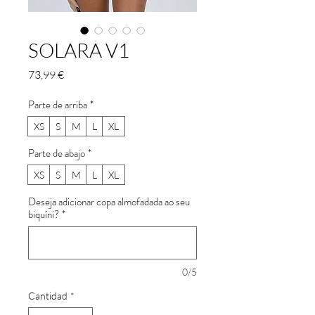
SOLARA V1
Precio
73,99 €
Parte de arriba
*
XS
S
M
L
XL
Parte de abajo
*
XS
S
M
L
XL
Deseja adicionar copa almofadada ao seu
biquíni?
*
0/5
Cantidad
*