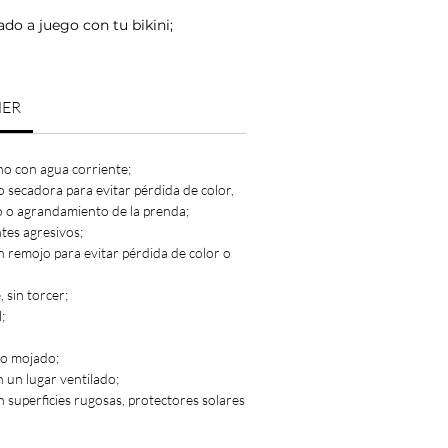
o a juego con tu bikini;
NER
no con agua corriente;
o secadora para evitar pérdida de color,
o o agrandamiento de la prenda;
ntes agresivos;
n remojo para evitar pérdida de color o
 sin torcer;
;
lo mojado;
n un lugar ventilado;
n superficies rugosas, protectores solares