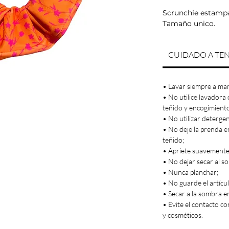
Scrunchie estampad
Tamaño unico.
CUIDADO A TE
• Lavar siempre a ma
• No utilice lavadora 
teñido y encogimient
• No utilizar deterge
• No deje la prenda e
teñido;
• Apriete suavemente,
• No dejar secar al sol
• Nunca planchar;
• No guarde el artícu
• Secar a la sombra e
• Evite el contacto co
y cosméticos.