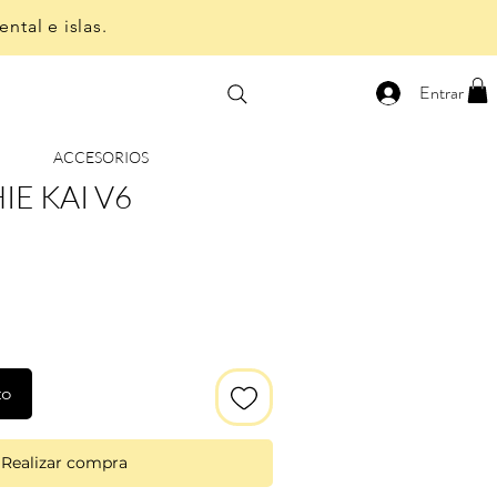
ntal e islas.
Entrar
ACCESORIOS
E KAI V6
to
Realizar compra