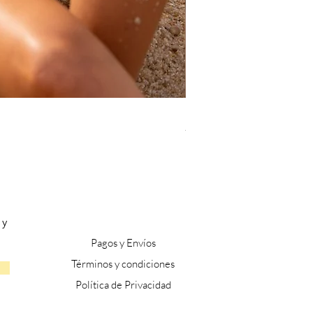
BAHIA V3
Precio
72,99 €
 y
Pagos y Envíos
​Términos y condiciones
Política de P
rivacidad