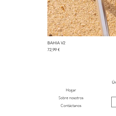
BAHIA V2
Precio
72,99 €
Ún
Hogar
Sobre nosotros
Contácta
nos