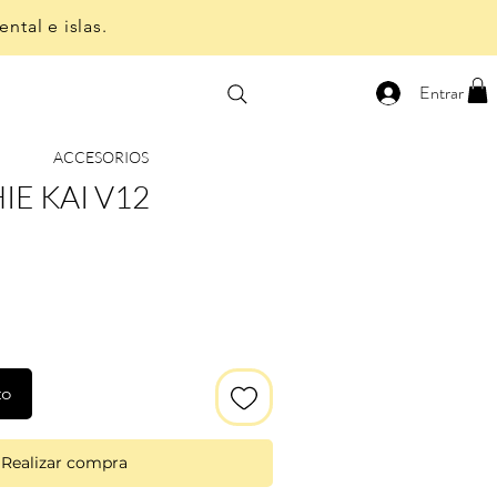
ntal e islas.
Entrar
ACCESORIOS
E KAI V12
to
Realizar compra