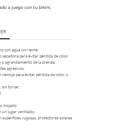
o a juego con tu bikini;
NER
no con agua corriente;
o secadora para evitar pérdida de color,
o o agrandamiento de la prenda;
ntes agresivos;
n remojo para evitar pérdida de color o
 sin torcer;
;
lo mojado;
n un lugar ventilado;
n superficies rugosas, protectores solares