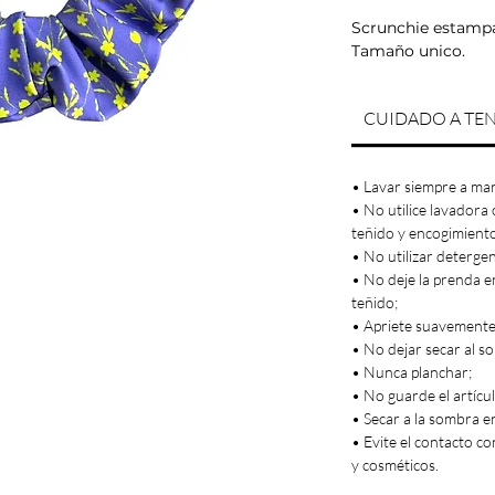
Scrunchie estampad
Tamaño unico.
CUIDADO A TE
• Lavar siempre a ma
• No utilice lavadora 
teñido y encogimient
• No utilizar deterge
• No deje la prenda e
teñido;
• Apriete suavemente,
• No dejar secar al sol
• Nunca planchar;
• No guarde el artícu
• Secar a la sombra e
• Evite el contacto co
y cosméticos.