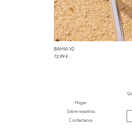
BAHIA V2
Precio
72,99 €
Ún
Hogar
Sobre nosotros
Contácta
nos