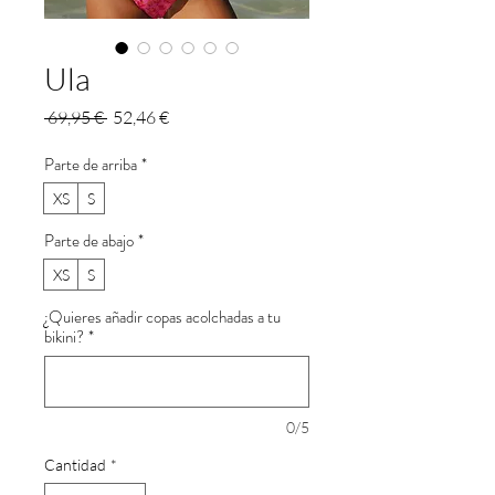
Ula
Precio
Precio
 69,95 € 
52,46 €
de
oferta
Parte de arriba
*
XS
S
Parte de abajo
*
XS
S
¿Quieres añadir copas acolchadas a tu
bikini?
*
0/5
Cantidad
*