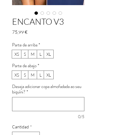
ENCANTO V3
Precio
75,99 €
Parte de arriba
*
XS
S
M
L
XL
Parte de abajo
*
XS
S
M
L
XL
Deseja adicionar copa almofadada ao seu
biquíni?
*
0/5
Cantidad
*