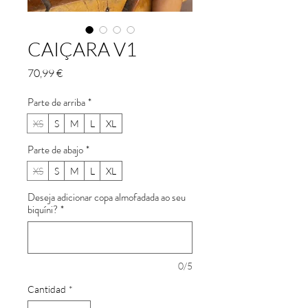
CAIÇARA V1
Precio
70,99 €
Parte de arriba
*
XS
S
M
L
XL
Parte de abajo
*
XS
S
M
L
XL
Deseja adicionar copa almofadada ao seu
biquíni?
*
0/5
Cantidad
*