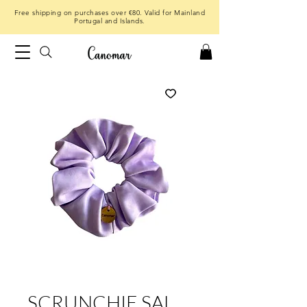
Free shipping on purchases over €80. Valid for Mainland
Portugal and Islands.
SCRUNCHIE SAL