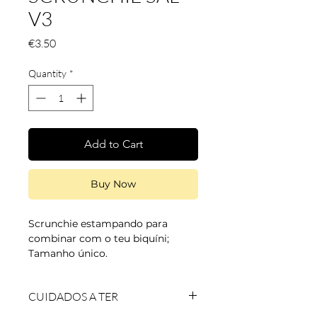
V3
Price
€3.50
Quantity
*
Add to Cart
Buy Now
Scrunchie estampando para
combinar com o teu biquíni;
Tamanho único.
Cor: lilás pastel
CUIDADOS A TER