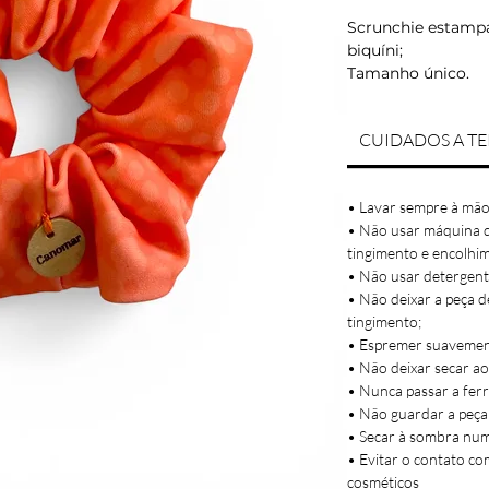
Scrunchie estamp
biquíni;
Tamanho único.
Cor: flores salmão
CUIDADOS A TE
• Lavar sempre à mão
• Não usar máquina de
tingimento e encolhi
• Não usar detergent
• Não deixar a peça d
tingimento;
• Espremer suavement
• Não deixar secar ao 
• Nunca passar a ferr
• Não guardar a peça
• Secar à sombra num 
• Evitar o contato co
cosméticos