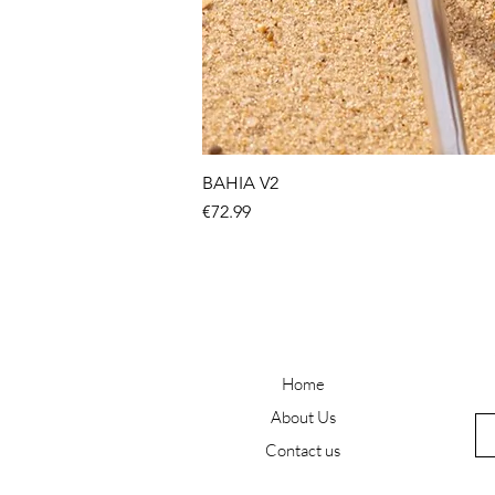
BAHIA V2
Price
€72.99
Home
About Us
Contact us