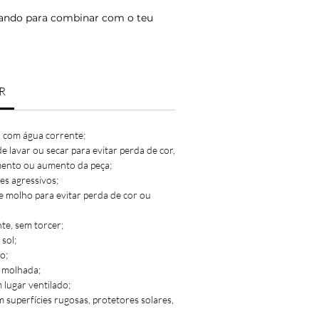
ando para combinar com o teu
R
 com água corrente;
 lavar ou secar para evitar perda de cor,
mento ou aumento da peça;
es agressivos;
e molho para evitar perda de cor ou
e, sem torcer;
sol;
o;
 molhada;
lugar ventilado;
m superfícies rugosas, protetores solares,