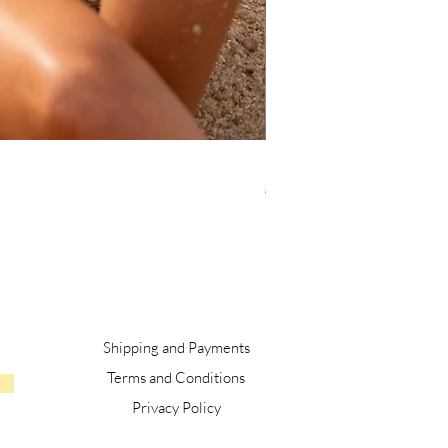
BAHIA V3
Price
€72.99
Shipping and Payments
Terms and Conditions
Privacy Policy