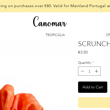
ing on purchases over €80. Valid for Mainland Portugal a
TROPICÁLIA
O
SCRUNCHI
Price
€3.50
Quantity
*
Add to Cart