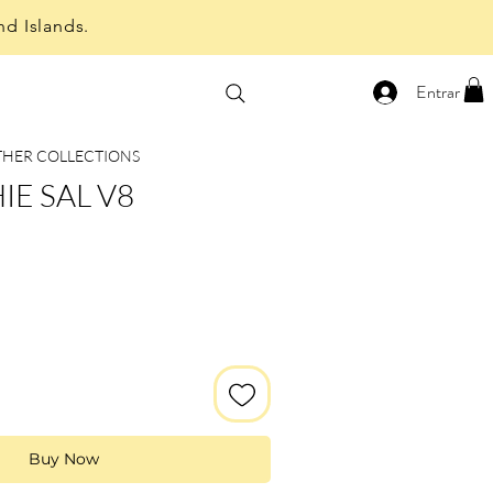
nd Islands.
Entrar
THER COLLECTIONS
E SAL V8
Buy Now