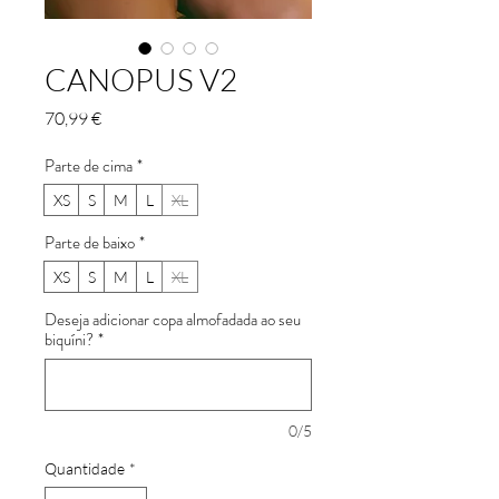
CANOPUS V2
Preço
70,99 €
Parte de cima
*
XS
S
M
L
XL
Parte de baixo
*
XS
S
M
L
XL
Deseja adicionar copa almofadada ao seu
biquíni?
*
0/5
Quantidade
*