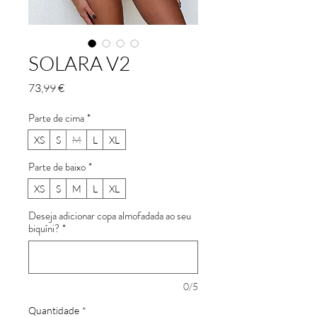
SOLARA V2
Preço
73,99 €
Parte de cima
*
XS
S
M
L
XL
Parte de baixo
*
XS
S
M
L
XL
Deseja adicionar copa almofadada ao seu
biquíni?
*
0/5
Quantidade
*