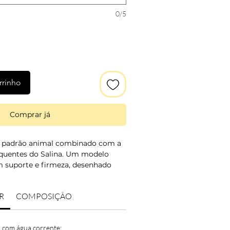
0/5
rrinho
Comprar já
 padrão animal combinado com a
 quentes do Salina. Um modelo
m suporte e firmeza, desenhado
e asa-delta.
R
COMPOSIÇÃO
estampado com copas almofadadas
eopardo.
 com água corrente;
tes: castanho, amarelo e coral.