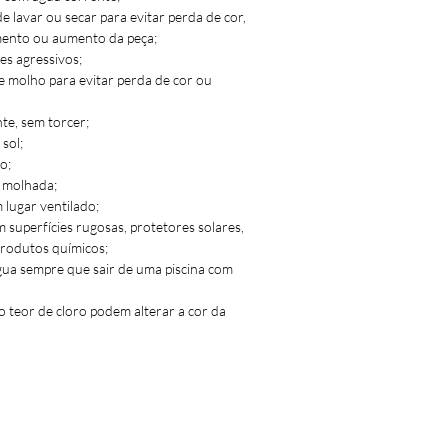
 lavar ou secar para evitar perda de cor,
nas costas.
mento ou aumento da peça;
erta atrás com nó e laço.
es agressivos;
om corte asa-delta.
e molho para evitar perda de cor ou
fecionado em Portugal.
e, sem torcer;
sol;
o;
 molhada;
lugar ventilado;
m superfícies rugosas, protetores solares,
produtos químicos;
gua sempre que sair de uma piscina com
o teor de cloro podem alterar a cor da