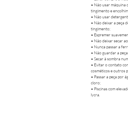
• Não usar máquina de
• Alças ajustáveis 
tingimento e encolhi
• Parte de cima ap
• Não usar detergent
• Parte de baixo c
• Não deixar a peça d
• Desenhado e con
tingimento;
• Espremer suavement
• Não deixar secar ao 
• Nunca passar a ferr
• Não guardar a peça
• Secar à sombra num 
• Evitar o contato co
cosméticos e outros 
• Passar a peça por á
cloro;
• Piscinas com elevad
lycra.