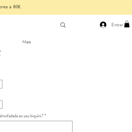
res a 80€.
Entrar
Mais
2
almofadada ao seu biquíni?
*