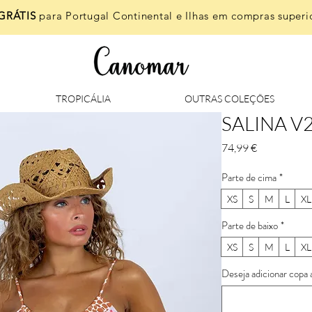
GRÁTIS
para Portugal Continental e Ilhas em compras superio
TROPICÁLIA
OUTRAS COLEÇÕES
SALINA V
Preço
74,99 €
Parte de cima
*
XS
S
M
L
XL
Parte de baixo
*
XS
S
M
L
XL
Deseja adicionar copa 