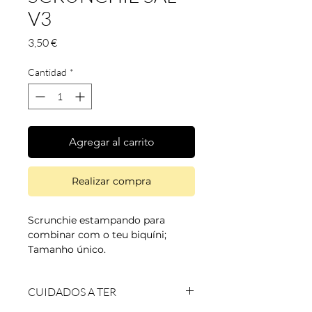
V3
Precio
3,50 €
Cantidad
*
Agregar al carrito
Realizar compra
Scrunchie estampando para
combinar com o teu biquíni;
Tamanho único.
Cor: lilás pastel
CUIDADOS A TER