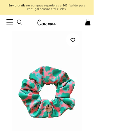
Envío gratis
en compras superiores a 80€. Válido para
Portugal continental e islas.