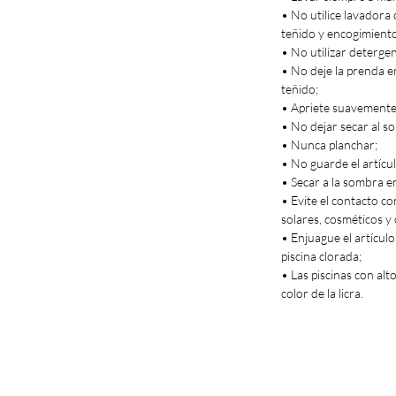
• No utilice lavadora 
teñido y encogimient
• No utilizar deterge
• No deje la prenda e
teñido;
La modelo lleva la 
• Apriete suavemente,
• No dejar secar al sol
• Nunca planchar;
• No guarde el artícu
• Secar a la sombra e
• Evite el contacto co
solares, cosméticos y
• Enjuague el artícul
piscina clorada;
• Las piscinas con al
color de la licra.