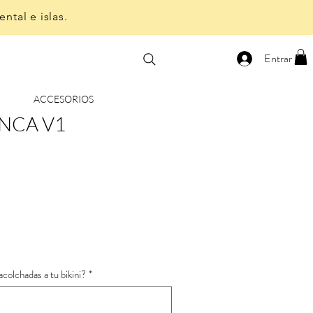
ntal e islas.
Entrar
ACCESORIOS
NCA V1
ecio
erta
colchadas a tu bikini?
*