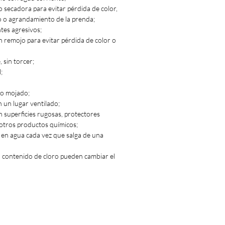
o secadora para evitar pérdida de color,
o o agrandamiento de la prenda;
ntes agresivos;
n remojo para evitar pérdida de color o
talla S.
 sin torcer;
;
lo mojado;
n un lugar ventilado;
n superficies rugosas, protectores
 otros productos químicos;
o en agua cada vez que salga de una
to contenido de cloro pueden cambiar el