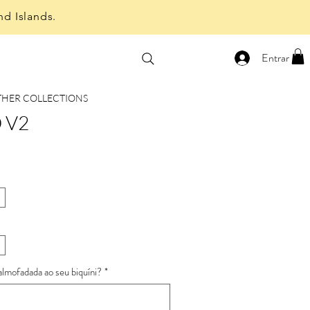
nd Islands.
Entrar
THER COLLECTIONS
 V2
almofadada ao seu biquíni?
*