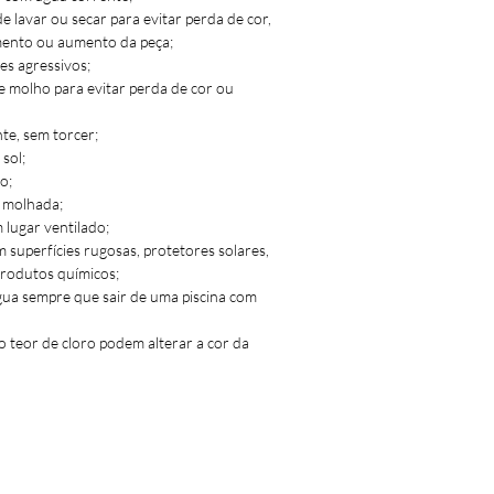
 lavar ou secar para evitar perda de cor,
mento ou aumento da peça;
erta atrás com argola.
es agressivos;
m argolas nas laterais.
e molho para evitar perda de cor ou
fecionado em Portugal.
e, sem torcer;
sol;
o;
 molhada;
lugar ventilado;
m superfícies rugosas, protetores solares,
produtos químicos;
gua sempre que sair de uma piscina com
o teor de cloro podem alterar a cor da