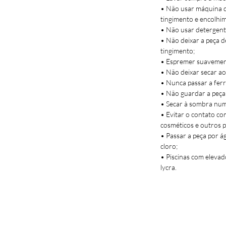
• Não usar máquina de
• Padrão: ervas.
tingimento e encolhi
• Parte de cima ap
• Não usar detergent
• Parte de baixo co
• Não deixar a peça d
• Desenhado e con
tingimento;
• Espremer suavement
• Não deixar secar ao 
• Nunca passar a ferr
• Não guardar a peça
• Secar à sombra num 
• Evitar o contato co
cosméticos e outros 
• Passar a peça por á
cloro;
• Piscinas com elevad
lycra.