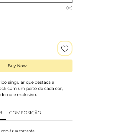
0/5
Buy Now
ico singular que destaca a
lock com um peito de cada cor,
derno e exclusivo.
o bicolor em tons de lilás com
R
COMPOSIÇÃO
 exclusivo com um peito de cada cor
eis.
 com água corrente;
es: lilás e laranja.