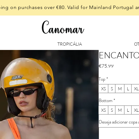
ing on purchases over €80. Valid for Mainland Portugal a
TROPICÁLIA
O
ENCANTO
Price
€75.99
Top
*
XS
S
M
L
XL
Bottom
*
XS
S
M
L
XL
Deseja adicionar copa 